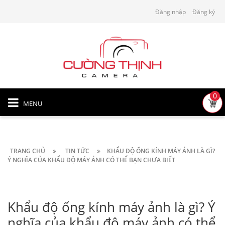
Đăng nhập
Đăng ký
0
MENU
TRANG CHỦ
TIN TỨC
KHẨU ĐỘ ỐNG KÍNH MÁY ẢNH LÀ GÌ?
Ý NGHĨA CỦA KHẨU ĐỘ MÁY ẢNH CÓ THỂ BẠN CHƯA BIẾT
Khẩu độ ống kính máy ảnh là gì? Ý
nghĩa của khẩu độ máy ảnh có thể