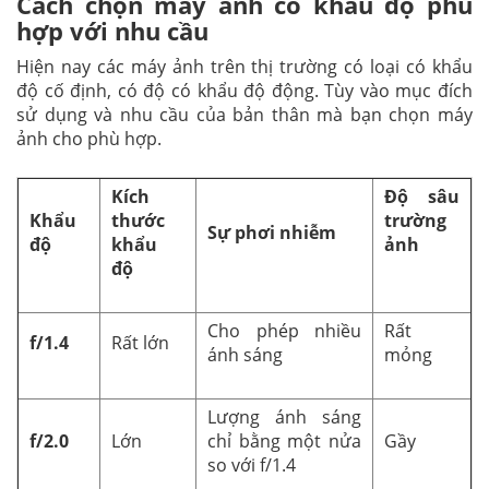
Cách chọn máy ảnh có khẩu độ phù
hợp với nhu cầu
Hiện nay các máy ảnh trên thị trường có loại có khẩu
độ cố định, có độ có khẩu độ động. Tùy vào mục đích
sử dụng và nhu cầu của bản thân mà bạn chọn máy
ảnh cho phù hợp.
Kích
Độ sâu
Khẩu
thước
trường
Sự phơi nhiễm
độ
khẩu
ảnh
độ
Cho phép nhiều
Rất
f/1.4
Rất lớn
ánh sáng
mỏng
Lượng ánh sáng
f/2.0
Lớn
chỉ bằng một nửa
Gầy
so với f/1.4