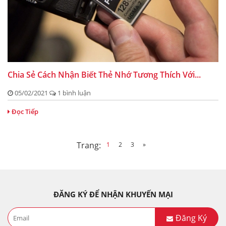
Chia Sẻ Cách Nhận Biết Thẻ Nhớ Tương Thích Với...
05/02/2021
1 bình luận
Đọc Tiếp
Trang:
1
2
3
»
ĐĂNG KÝ ĐỂ NHẬN KHUYẾN MẠI
Đăng Ký