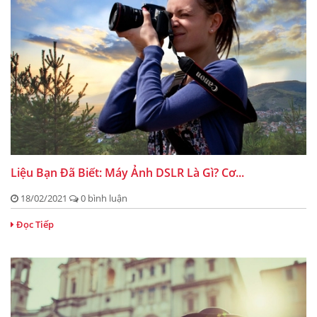
Liệu Bạn Đã Biết: Máy Ảnh DSLR Là Gì? Cơ...
18/02/2021
0 bình luận
Đọc Tiếp