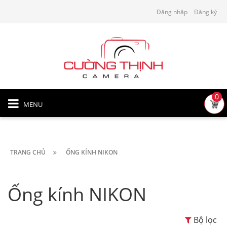
Đăng nhập
Đăng ký
0
MENU
TRANG CHỦ
ỐNG KÍNH NIKON
Ống kính NIKON
Bộ lọc