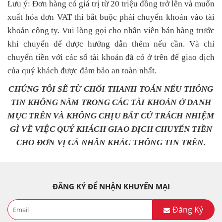
Lưu ý: Đơn hàng có giá trị từ 20 triệu đồng trở lên và muốn
xuất hóa đơn VAT thì bắt buộc phải chuyển khoản vào tài
khoản công ty. Vui lòng gọi cho nhân viên bán hàng trước
khi chuyển để được hướng dẫn thêm nếu cần. Và chỉ
chuyển tiền với các số tài khoản đã có ở trên để giao dịch
của quý khách được đảm bảo an toàn nhất.
CHÚNG TÔI SẼ TỪ CHỐI THANH TOÁN NẾU THÔNG
TIN KHÔNG NẰM TRONG CÁC TÀI KHOẢN Ở DANH
MỤC TRÊN VÀ KHÔNG CHỊU BẤT CỨ TRÁCH NHIỆM
GÌ VỀ VIỆC QUÝ KHÁCH GIAO DỊCH CHUYỂN TIỀN
CHO ĐƠN VỊ CÁ NHÂN KHÁC THÔNG TIN TRÊN.
ĐĂNG KÝ ĐỂ NHẬN KHUYẾN MẠI
Đăng Ký