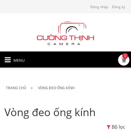
Đăng nhập
Đăng ký
0
MENU
TRANG CHỦ
VÒNG ĐEO ỐNG KÍNH
Vòng đeo ống kính
Bộ lọc