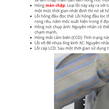
sẽ làm chập main dẫn đến hỏng hóc một 
Hỏng
màn chập
: Loại lỗi này xảy ra v
một mức thời gian nhất định thì nó sẽ 
Lỗi hỏng đầu đọc thẻ: Lỗi hỏng đầu lọc t
rong rêu, nấm mốc xuất hiện trong ổ đọc
Hỏng nút chụp ảnh: Nguyên nhân có thể d
chạm mạnh.
Hỏng mắt cảm biến (CCD): Tình trạng nà
Lỗi vỡ đế nhựa ống kính XC: Nguyên nhân
Lỗi cáp LCD: Sau một thời gian sử dụng 