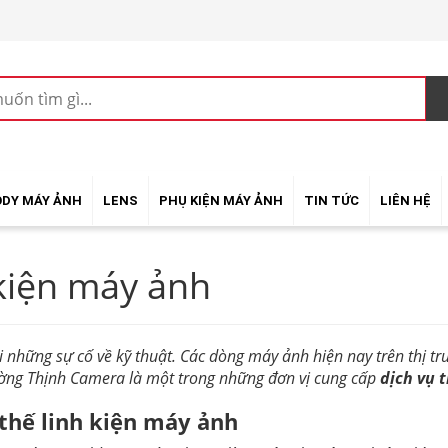
ODY MÁY ẢNH
LENS
PHỤ KIỆN MÁY ẢNH
TIN TỨC
LIÊN HỆ
 kiện máy ảnh
 những sự cố về kỹ thuật. Các dòng máy ảnh hiện nay trên thị tr
Cường Thịnh Camera là một trong những đơn vị cung cấp
dịch vụ 
 thế linh kiện máy ảnh