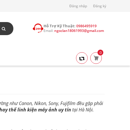
Đăng nhập
Đăng ký
Hỗ Trợ Kỹ Thuật:
0986495919
Email:
ngoclan18061993@gmail.com
0
ường như Canon, Nikon, Sony, Fujifilm đều gặp phải
thay thế linh kiện máy ảnh uy tín
tại Hà Nội.