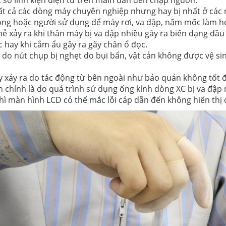
số linh kiện điện tử trên main dẫn đến chập nguồn.
ới tất cả các dòng máy chuyên nghiệp nhưng hay bị nhất ở cá
hỏng hoặc người sử dụng để máy rơi, va đập, nấm mốc làm h
hẻ xảy ra khi thân máy bị va đập nhiều gây ra biến dạng đầ
 hay khi cắm ẩu gây ra gãy chân ổ đọc.
o nút chụp bị nghẹt do bụi bẩn, vật cản không được vệ sin
y xảy ra do tác động từ bên ngoài như bảo quản không tốt
 chính là do quá trình sử dụng ống kính dòng XC bị va đập
thì màn hình LCD có thể mắc lỗi cáp dẫn đến không hiển thị