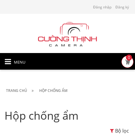
Đăng nhập
Đăng ký
0
MENU
TRANG CHỦ
HỘP CHỐNG ẨM
Hộp chống ẩm
Bộ lọc