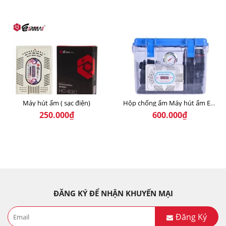
Máy hút ẩm ( sạc điện)
Hộp chống ẩm Máy hút ẩm EIRMA (combo kèm máy hút ẩm)
250.000₫
600.000₫
ĐĂNG KÝ ĐỂ NHẬN KHUYẾN MẠI
Đăng Ký