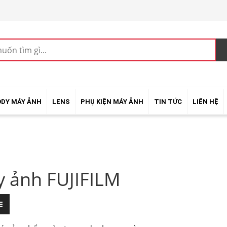
ODY MÁY ẢNH
LENS
PHỤ KIỆN MÁY ẢNH
TIN TỨC
LIÊN HỆ
 ảnh FUJIFILM