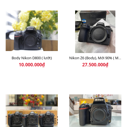
Body Nikon D800 ( lướt)
Nikon Z6 (Body), Mới 90% ( Máy like new ) Đã Qua Sử Dụng
10.000.000₫
27.500.000₫