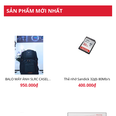
SẢN PHẨM MỚI NHẤT
Thẻ nhớ Sandick 32gb 80Mb/s
BALO MÁY ẢNH SLRC CASELOGIC 206 BLACK
950.000₫
400.000₫