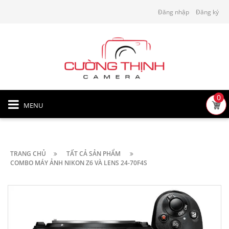
Đăng nhập
Đăng ký
0
MENU
TRANG CHỦ
TẤT CẢ SẢN PHẨM
COMBO MÁY ẢNH NIKON Z6 VÀ LENS 24-70F4S