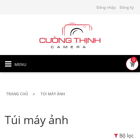
Đăng nhập
Đăng ký
0
MENU
TRANG CHỦ
TÚI MÁY ẢNH
Túi máy ảnh
Bộ lọc