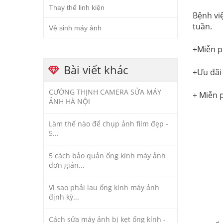
Thay thế linh kiện
Bệnh vi
tuần.
Vệ sinh máy ảnh
+Miễn ph
Bài viết khác
+Ưu đãi
CƯỜNG THỊNH CAMERA SỬA MÁY
+ Miễn p
ẢNH HÀ NỘI
Làm thế nào để chụp ảnh film đẹp -
5...
5 cách bảo quản ống kính máy ảnh
đơn giản...
Vì sao phải lau ống kính máy ảnh
định kỳ...
Cách sửa máy ảnh bị kẹt ống kính -