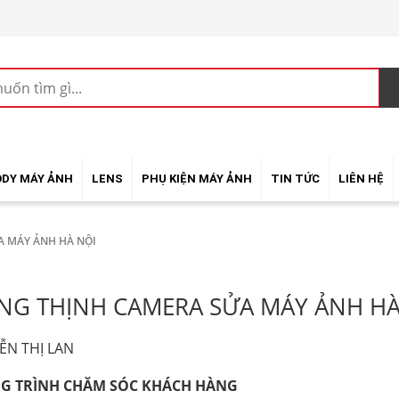
ODY MÁY ẢNH
LENS
PHỤ KIỆN MÁY ẢNH
TIN TỨC
LIÊN HỆ
 MÁY ẢNH HÀ NỘI
NG THỊNH CAMERA SỬA MÁY ẢNH HÀ
ỄN THỊ LAN
G TRÌNH CHĂM SÓC KHÁCH HÀNG