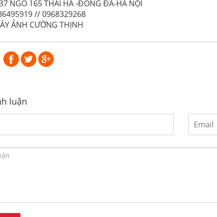
 37 NGÕ 165 THÁI HÀ -ĐỐNG ĐA-HÀ NỘI
86495919 // 0968329268
MÁY ẢNH CƯỜNG THỊNH
nh luận