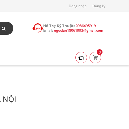
Đăng nhập
Đăng ký
Hỗ Trợ Kỹ Thuật:
0986495919
Email:
ngoclan18061993@gmail.com
0
 NỘI