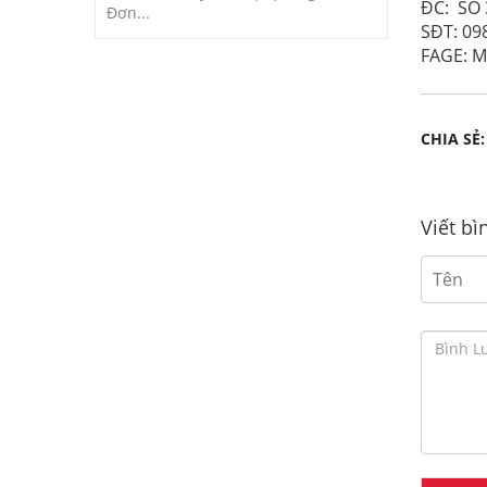
ĐC: SỐ
Đơn...
SĐT: 09
FAGE: 
CHIA SẺ:
Viết bì