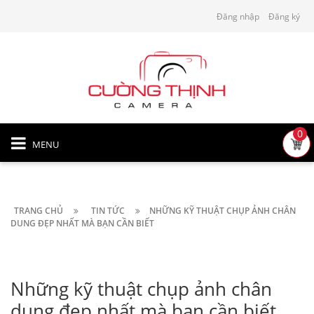
Đăng nhập
Đăng ký
0
MENU
TRANG CHỦ
TIN TỨC
NHỮNG KỸ THUẬT CHỤP ẢNH CHÂN
DUNG ĐẸP NHẤT MÀ BẠN CẦN BIẾT
Những kỹ thuật chụp ảnh chân
dung đẹp nhất mà bạn cần biết