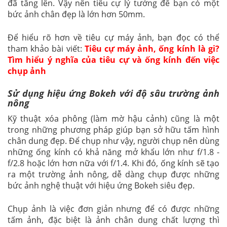
đã tăng lên. Vậy nên tiêu cự lý tưởng để bạn có một
bức ảnh chân đẹp là lớn hơn 50mm.
Để hiểu rõ hơn về tiêu cự máy ảnh, bạn đọc có thể
tham khảo bài viết:
Tiêu cự máy ảnh, ống kính là gi?
Tìm hiểu ý nghĩa của tiêu cự và ống kính đến việc
chụp ảnh
Sử dụng hiệu ứng Bokeh với độ sâu trường ảnh
nông
Kỹ thuật xóa phông (làm mờ hậu cảnh) cũng là một
trong những phương pháp giúp bạn sở hữu tấm hình
chân dung đẹp. Để chụp như vậy, người chụp nên dùng
những ống kính có khả năng mở khẩu lớn như f/1.8 -
f/2.8 hoặc lớn hơn nữa với f/1.4. Khi đó, ống kính sẽ tạo
ra một trường ảnh nông, dễ dàng chụp được những
bức ảnh nghệ thuật với hiệu ứng Bokeh siêu đẹp.
Chụp ảnh là việc đơn giản nhưng để có được những
tấm ảnh, đặc biệt là ảnh chân dung chất lượng thì