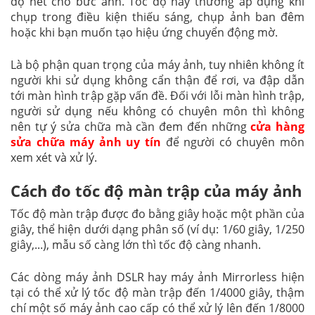
độ nét cho bức ảnh. Tốc độ này thường áp dụng khi
chụp trong điều kiện thiếu sáng, chụp ảnh ban đêm
hoặc khi bạn muốn tạo hiệu ứng chuyển động mờ.
Là bộ phận quan trọng của máy ảnh, tuy nhiên không ít
người khi sử dụng không cẩn thận để rơi, va đập dẫn
tới màn hình trập gặp vấn đề. Đối với lỗi màn hình trập,
người sử dụng nếu không có chuyên môn thì không
nên tự ý sửa chữa mà cần đem đến những
cửa hàng
sửa chữa máy ảnh uy tín
để người có chuyên môn
xem xét và xử lý.
Cách đo tốc độ màn trập của máy ảnh
Tốc độ màn trập được đo bằng giây hoặc một phần của
giây, thể hiện dưới dạng phân số (ví dụ: 1/60 giây, 1/250
giây,...), mẫu số càng lớn thì tốc độ càng nhanh.
Các dòng máy ảnh DSLR hay máy ảnh Mirrorless hiện
tại có thể xử lý tốc độ màn trập đến 1/4000 giây, thậm
chí một số máy ảnh cao cấp có thể xử lý lên đến 1/8000