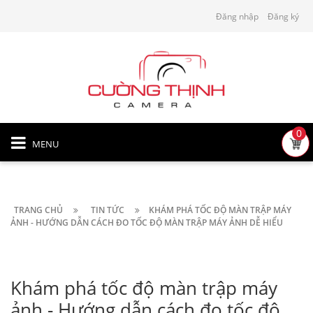
Đăng nhập
Đăng ký
0
MENU
TRANG CHỦ
TIN TỨC
KHÁM PHÁ TỐC ĐỘ MÀN TRẬP MÁY
ẢNH - HƯỚNG DẪN CÁCH ĐO TỐC ĐỘ MÀN TRẬP MÁY ẢNH DỄ HIỂU
Khám phá tốc độ màn trập máy
ảnh - Hướng dẫn cách đo tốc độ