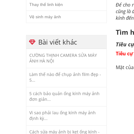
Để cho r
Thay thế linh kiện
cũng là 
Vệ sinh máy ảnh
kính đến
Tìm h
Bài viết khác
Tiêu cự
Tiêu cự
CƯỜNG THỊNH CAMERA SỬA MÁY
ẢNH HÀ NỘI
Mặt của 
Làm thế nào để chụp ảnh film đẹp -
5...
5 cách bảo quản ống kính máy ảnh
đơn giản...
Vì sao phải lau ống kính máy ảnh
định kỳ...
Cách sửa máy ảnh bị kẹt ống kính -