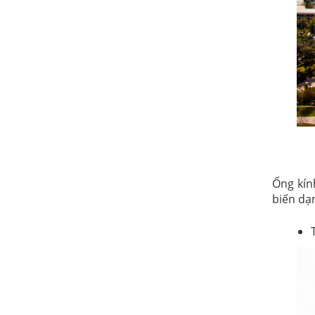
Ống kín
biến dạ