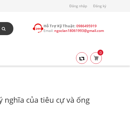
Đăng nhập
Đăng ký
Hỗ Trợ Kỹ Thuật:
0986495919
Email:
ngoclan18061993@gmail.com
0
ý nghĩa của tiêu cự và ống