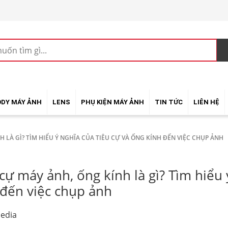
ODY MÁY ẢNH
LENS
PHỤ KIỆN MÁY ẢNH
TIN TỨC
LIÊN HỆ
H LÀ GÌ? TÌM HIỂU Ý NGHĨA CỦA TIÊU CỰ VÀ ỐNG KÍNH ĐẾN VIỆC CHỤP ẢNH
cự máy ảnh, ống kính là gì? Tìm hiểu 
 đến việc chụp ảnh
edia