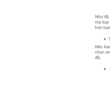
Như đã n
mà loại
hơn loạ
Nếu bạn
chọn an
độ.