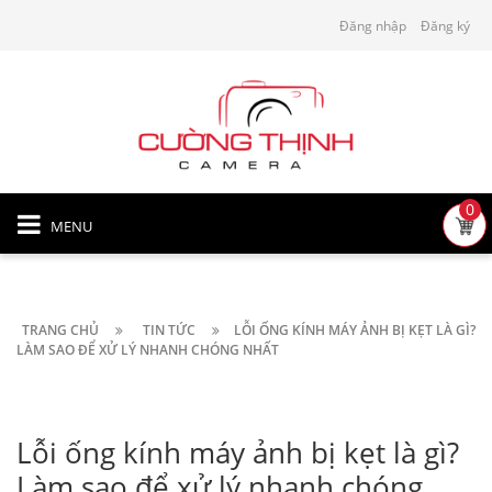
Đăng nhập
Đăng ký
0
MENU
TRANG CHỦ
TIN TỨC
LỖI ỐNG KÍNH MÁY ẢNH BỊ KẸT LÀ GÌ?
LÀM SAO ĐỂ XỬ LÝ NHANH CHÓNG NHẤT
Lỗi ống kính máy ảnh bị kẹt là gì?
Làm sao để xử lý nhanh chóng