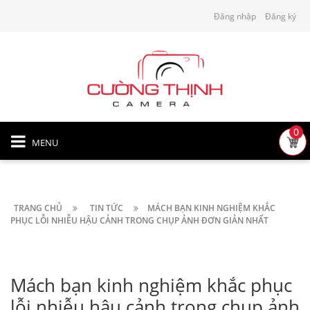
Đăng nhập
Đăng ký
0
MENU
TRANG CHỦ
TIN TỨC
MÁCH BẠN KINH NGHIỆM KHẮC
PHỤC LỖI NHIỄU HẬU CẢNH TRONG CHỤP ẢNH ĐƠN GIẢN NHẤT
Mách bạn kinh nghiệm khắc phục
lỗi nhiễu hậu cảnh trong chụp ảnh