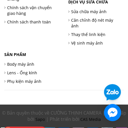
DỊCH VỤ SỬA CHỮA
Chính sách vận chuyển
Sửa chữa máy ảnh
giao hàng
Cân chỉnh độ nét máy
Chính sách thanh toán
ảnh
Thay thế linh kiện
Vệ sinh máy ảnh
SẢN PHẨM
Body máy ảnh
Lens - Ống kính
Phụ kiện máy ảnh
© Bản quyền thuộc về CƯỜNG THỊNH CAMERA | Cung cấp
bởi
| Phát triển bởi
Sapo
CAS Media