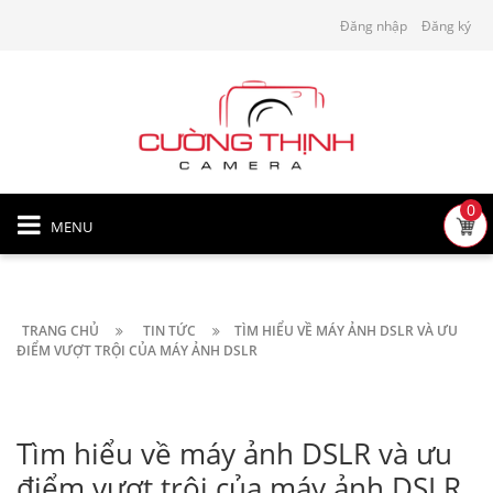
Đăng nhập
Đăng ký
0
MENU
TRANG CHỦ
TIN TỨC
TÌM HIỂU VỀ MÁY ẢNH DSLR VÀ ƯU
ĐIỂM VƯỢT TRỘI CỦA MÁY ẢNH DSLR
Tìm hiểu về máy ảnh DSLR và ưu
điểm vượt trội của máy ảnh DSLR