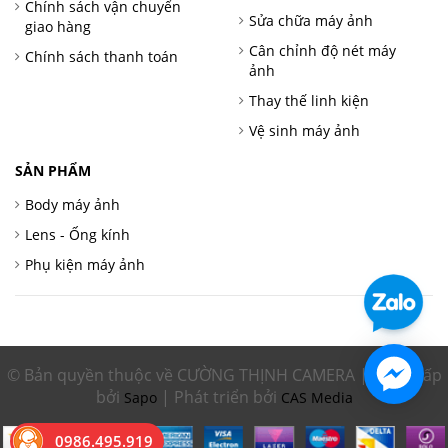
Chính sách vận chuyển
Sửa chữa máy ảnh
giao hàng
Cân chỉnh độ nét máy
Chính sách thanh toán
ảnh
Thay thế linh kiện
Vệ sinh máy ảnh
SẢN PHẨM
Body máy ảnh
Lens - Ống kính
Phụ kiện máy ảnh
© Bản quyền thuộc về CƯỜNG THỊNH CAMERA | Cung cấp
bởi
| Phát triển bởi
Sapo
CAS Media
0986.495.919