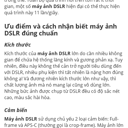
trong thẻ. Toàn bộ quá trình nói trên tốn rất ít thời
gian, một số
máy ảnh DSLR
hiện đại có thể thực hiện
quá trình này 11 lần/giây.
Ưu điểm và cách nhận biết máy ảnh
DSLR đúng chuẩn
Kích thước
Kích thước của
máy ảnh DSLR
lớn do cần nhiều không
gian để chứa hệ thống lăng kính và gương phản xạ. Tuy
nhiên, điều này không thể cản trở người tiêu dùng đến
với DSLR, nhiều phụ kiện thì tất nhiên là nặng hơn đúng
không ạ! Và đương nhiên kích thước lớn như vậy, thì
chất lượng ảnh mà nó mang lại cũng vô dùng lớn.
Những bức ảnh được chụp từ DSLR đều có độ sắc nét
cao, màu sắc hài hòa.
Cảm biến
Máy ảnh DSLR
sử dụng chủ yếu 2 loại cảm biến: Full-
frame và APS-C (thường gọi là crop-frame). Máy ảnh lớn