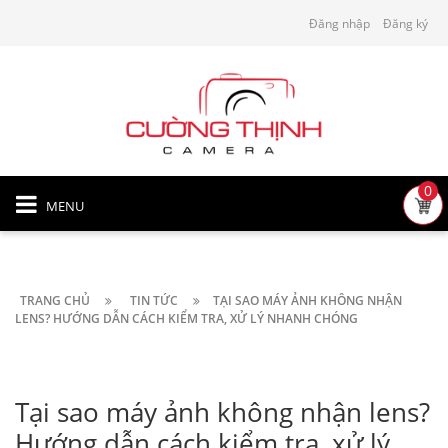
Đăng nhập
Đăng ký
0
MENU
TRANG CHỦ
TIN TỨC
TẠI SAO MÁY ẢNH KHÔNG NHẬN
LENS? HƯỚNG DẪN CÁCH KIỂM TRA, XỬ LÝ NHANH CHÓNG
Tại sao máy ảnh không nhận lens?
Hướng dẫn cách kiểm tra, xử lý