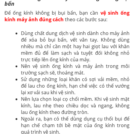
bẩn
Để ống kính không bị bụi bẩn, bạn cần
vệ sinh ống
kính máy ảnh đúng cách
theo các bước sau:
Dùng chất dung dịch vệ sinh dành cho máy ảnh
để xóa bỏ bụi bẩn, vết vân tay. Không dùng
nhiều mà chỉ cần một hay hai giọt lau với khăn
mềm đủ để làm sạch và tuyệt đối không nhỏ
trực tiếp lên ống kính của máy.
Nên vệ sinh ống kính và máy ảnh trong môi
trường sạch sẽ, thoáng mát.
Sử dụng những loại khăn có sợi vải mềm, nhỏ
để lau cho ống kính, hạn chế việc có thể vướng
lại xơ vải sau khi vệ sinh.
Nên lựa chọn loại cọ chổi mềm. Khi vệ sinh mặt
kính, lau nhẹ theo chiều dọc và ngang, không
lau ống kính theo đường tròn.
Ngoài ra, bạn có thể dùng dụng cụ thổi bụi để
hạn chế chạm tới bề mặt của ống kính trong
quá trình vệ sinh.