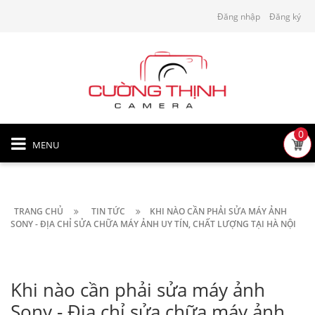
Đăng nhập
Đăng ký
0
MENU
TRANG CHỦ
TIN TỨC
KHI NÀO CẦN PHẢI SỬA MÁY ẢNH
SONY - ĐỊA CHỈ SỬA CHỮA MÁY ẢNH UY TÍN, CHẤT LƯỢNG TẠI HÀ NỘI
Khi nào cần phải sửa máy ảnh
Sony - Địa chỉ sửa chữa máy ảnh