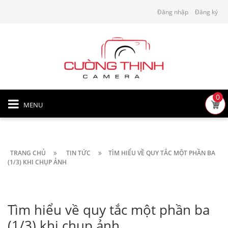
Đăng nhập
Đăng ký
0
MENU
TRANG CHỦ
TIN TỨC
TÌM HIỂU VỀ QUY TẮC MỘT PHẦN BA
(1/3) KHI CHỤP ẢNH
Tìm hiểu về quy tắc một phần ba
(1/3) khi chụp ảnh