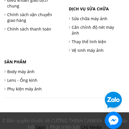
Điều khoản giao dịch
chung
DỊCH VỤ SỬA CHỮA
Chính sách vận chuyển
Sửa chữa máy ảnh
giao hàng
Cân chỉnh độ nét máy
Chính sách thanh toán
ảnh
Thay thế linh kiện
Vệ sinh máy ảnh
SẢN PHẨM
Body máy ảnh
Lens - Ống kính
Phụ kiện máy ảnh
© Bản quyền thuộc về CƯỜNG THỊNH CAMERA | Cung cấp
bởi
| Phát triển bởi
Sapo
CAS Media