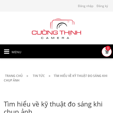
Đăng nhập
Đăng ký
0
MENU
TRANG CHỦ
TIN TỨC
TÌM HIỂU VỀ KỸ THUẬT ĐO SÁNG KHI
CHỤP ẢNH
Tìm hiểu về kỹ thuật đo sáng khi
chụp ảnh