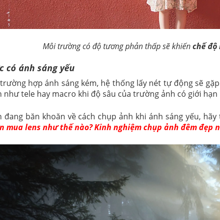
Môi trường có độ tương phản thấp sẽ khiến
chế độ 
c có ánh sáng yếu
 trường hợp ánh sáng kém, hệ thống lấy nét tự động sẽ gặp
h như tele hay macro khi độ sâu của trường ảnh có giới hạn 
 đang băn khoăn về cách chụp ảnh khi ánh sáng yếu, hãy 
n mua lens như thế nào? Kinh nghiệm chụp ảnh đêm đẹp 