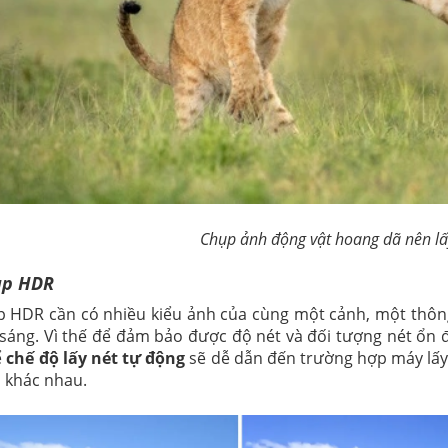
Chụp ảnh động vật hoang dã nên lấ
ụp HDR
p HDR cần có nhiều kiểu ảnh của cùng một cảnh, một thông
i sáng. Vì thế để đảm bảo được độ nét và đối tượng nét ổn 
ể
chế độ lấy nét tự động
sẽ dễ dẫn đến trường hợp máy lấy
 khác nhau.