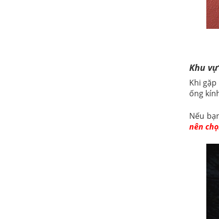
Khu vự
Khi gặp
ống kín
Nếu bạn
nên chọ