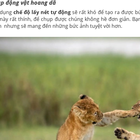
ụp động vật hoang dã
 dụng
chế độ lấy nét tự động
sẽ rất khó để tạo ra được b
t này rất thính, để chụp được chúng không hề đơn giản. Bạn
an nhưng sẽ mang đến những bức ảnh tuyệt vời hơn.