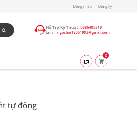
Đăng nhập
Đăng ký
Hỗ Trợ Kỹ Thuật:
0986495919
Email:
ngoclan18061993@gmail.com
0
ét tự động