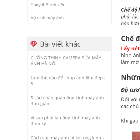
Thay thế linh kiện
Chế độ 
phải lúc
Vệ sinh máy ảnh
hảo hơn.
Chế đ
Bài viết khác
Lấy nét
hình ản
CƯỜNG THỊNH CAMERA SỬA MÁY
làm mờ 
ẢNH HÀ NỘI
Những
Làm thế nào để chụp ảnh film đẹp -
5...
Độ tươ
5 cách bảo quản ống kính máy ảnh
Đối với
đơn giản...
các chủ
Vì sao phải lau ống kính máy ảnh
Khi gặp
định kỳ...
Cách sửa máy ảnh bị kẹt ống kính -