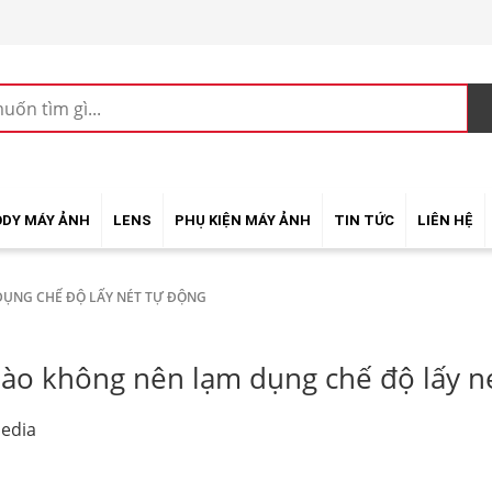
ODY MÁY ẢNH
LENS
PHỤ KIỆN MÁY ẢNH
TIN TỨC
LIÊN HỆ
DỤNG CHẾ ĐỘ LẤY NÉT TỰ ĐỘNG
nào không nên lạm dụng chế độ lấy n
edia