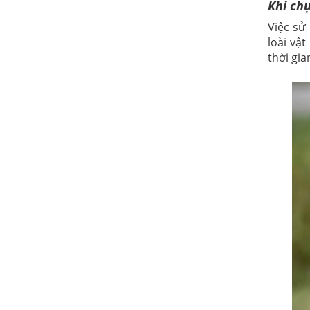
Khi ch
Việc sử
loài vậ
thời gi