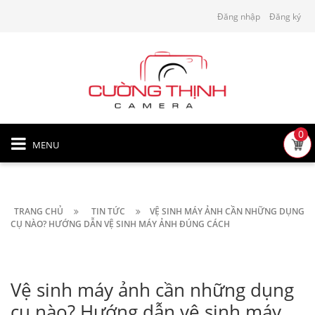
Đăng nhập
Đăng ký
0
MENU
TRANG CHỦ
TIN TỨC
VỆ SINH MÁY ẢNH CẦN NHỮNG DỤNG
CỤ NÀO? HƯỚNG DẪN VỆ SINH MÁY ẢNH ĐÚNG CÁCH
Vệ sinh máy ảnh cần những dụng
cụ nào? Hướng dẫn vệ sinh máy