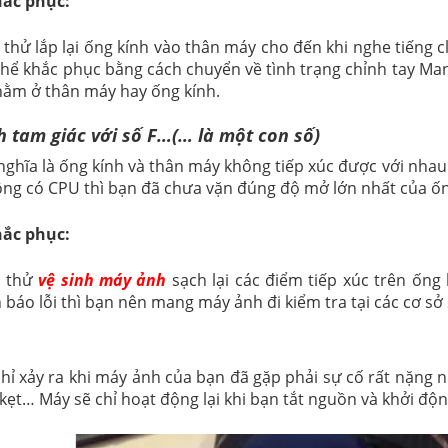
hắc phục:
 thử lắp lại ống kính vào thân máy cho đến khi nghe tiếng c
thể khắc phục bằng cách chuyển về tình trạng chỉnh tay Ma
nằm ở thân máy hay ống kính.
h tam giác với số F…(… là một con số)
 nghĩa là ống kính và thân máy không tiếp xúc được với nhau
ông có CPU thì bạn đã chưa vặn đúng độ mở lớn nhất của ốn
hắc phục:
y thử
vệ sinh máy ảnh
sạch lại các điểm tiếp xúc trên ống 
 báo lỗi thì bạn nên mang máy ảnh đi kiểm tra tại các cơ sở
 chỉ xảy ra khi máy ảnh của bạn đã gặp phải sự cố rất nặng
kẹt… Máy sẽ chỉ hoạt động lại khi bạn tắt nguồn và khởi độn