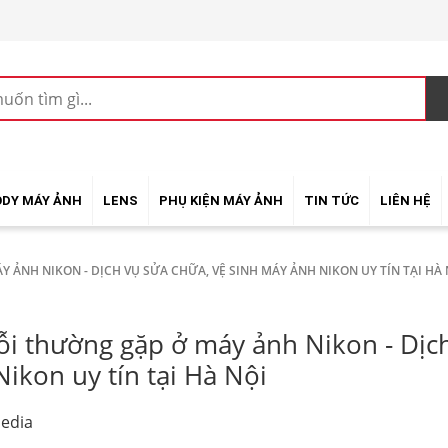
ODY MÁY ẢNH
LENS
PHỤ KIỆN MÁY ẢNH
TIN TỨC
LIÊN HỆ
 ẢNH NIKON - DỊCH VỤ SỬA CHỮA, VỆ SINH MÁY ẢNH NIKON UY TÍN TẠI HÀ 
lỗi thường gặp ở máy ảnh Nikon - Dịc
ikon uy tín tại Hà Nội
edia