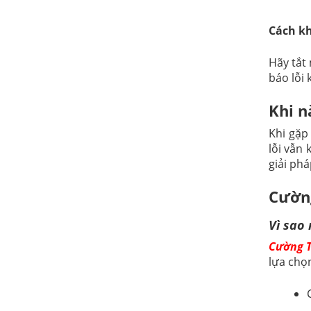
Cách k
Hãy tắt
báo lỗi 
Khi n
Khi gặp
lỗi vẫn
giải phá
Cường
Vì sao
Cường 
lựa chọ