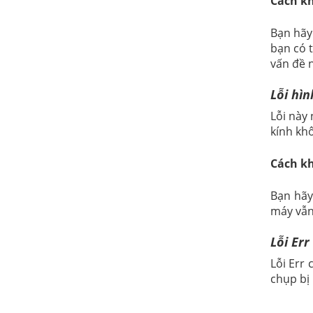
Cách k
Bạn hãy
bạn có 
vấn đề 
Lỗi hìn
Lỗi này
kính kh
Cách k
Bạn hã
máy vẫn
Lỗi Err
Lỗi Err
chụp bị 