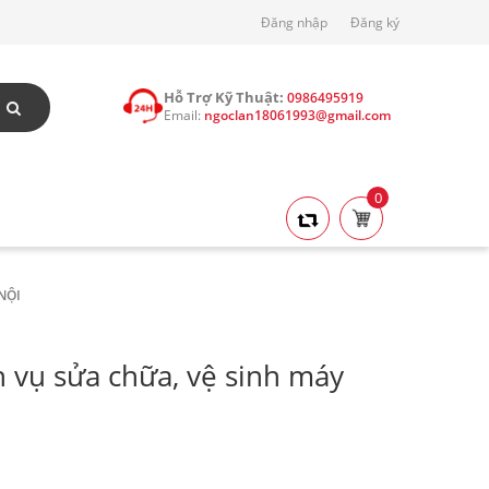
Đăng nhập
Đăng ký
Hỗ Trợ Kỹ Thuật:
0986495919
Email:
ngoclan18061993@gmail.com
0
NỘI
h vụ sửa chữa, vệ sinh máy