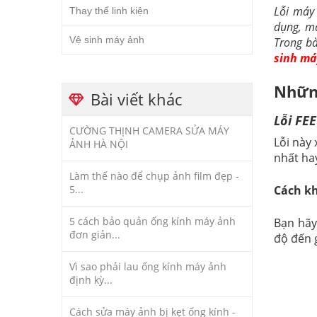
Lỗi máy
Thay thế linh kiện
dụng, má
Vệ sinh máy ảnh
Trong bà
sinh má
Những
Bài viết khác
Lỗi FEE
CƯỜNG THỊNH CAMERA SỬA MÁY
Lỗi này
ẢNH HÀ NỘI
nhất hay
Làm thế nào để chụp ảnh film đẹp -
5...
Cách k
5 cách bảo quản ống kính máy ảnh
Bạn hãy
đơn giản...
độ đến g
Vì sao phải lau ống kính máy ảnh
định kỳ...
Cách sửa máy ảnh bị kẹt ống kính -