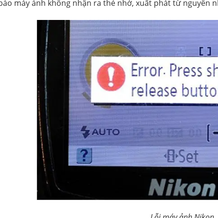
 báo máy ảnh không nhận ra thẻ nhớ, xuất phát từ nguyên n
Lỗi máy ảnh Nikon