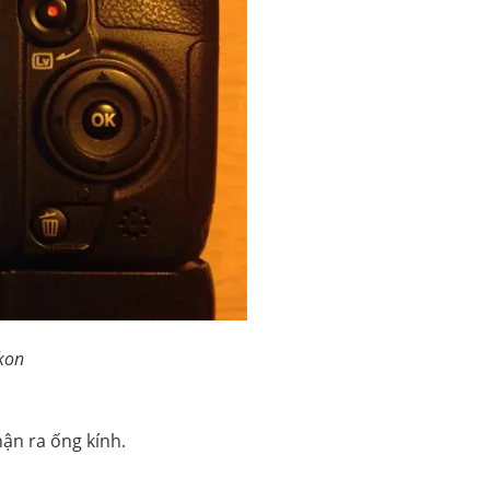
kon
ận ra ống kính.