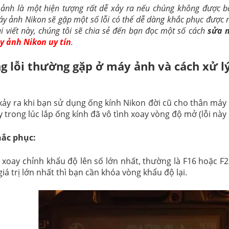
 ảnh là một hiện tượng rất dễ xảy ra nếu chúng không được b
y ảnh Nikon sẽ gặp một số lỗi có thể dễ dàng khắc phục được nh
i viết này, chúng tôi sẽ chia sẻ đến bạn đọc một số cách
sửa m
y ảnh Nikon uy tín
.
 lỗi thường gặp ở máy ảnh và cách xử l
 xảy ra khi bạn sử dụng ống kính Nikon đời cũ cho thân m
 trong lúc lắp ống kính đã vô tình xoay vòng độ mở (lỗi này
hắc phục:
 xoay chỉnh khẩu độ lên số lớn nhất, thường là F16 hoặc F2
iá trị lớn nhất thì bạn cần khóa vòng khẩu độ lại.