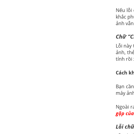
Nếu lỗi
khắc ph
ảnh vẫn
Chữ “C
Lỗi này
ảnh, th
tính rồi
Cách k
Bạn cần
máy ảnh
Ngoài r
gặp của
Lỗi chữ