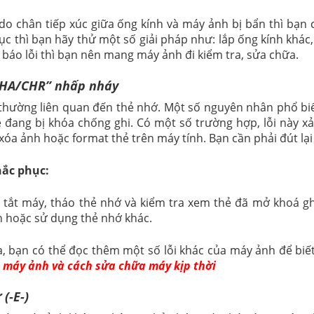
 do chân tiếp xúc giữa ống kính và máy ảnh bị bẩn thì bạn
ục thì bạn hãy thử một số giải pháp như: lắp ống kính khác,
 báo lỗi thì bạn nên mang máy ảnh đi kiểm tra, sửa chữa.
HA/CHR” nhấp nháy
 thường liên quan đến thẻ nhớ. Một số nguyên nhân phổ b
ẻ đang bị khóa chống ghi. Có một số trường hợp, lỗi này x
 xóa ảnh hoặc format thẻ trên máy tính. Bạn cần phải đút l
hắc phục:
 tắt máy, tháo thẻ nhớ và kiểm tra xem thẻ đã mở khoá gh
 hoặc sử dụng thẻ nhớ khác.
a, bạn có thể đọc thêm một số lỗi khác của máy ảnh để biết
 máy ảnh và cách sửa chữa máy kịp thời
 (-E-)