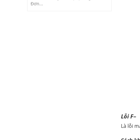
Đơn...
Lỗi F–
Là lỗi 