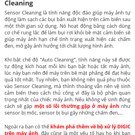
Cleaning
Sensor Cleaning là tính năng độc đáo giúp máy ảnh tự
động làm sạch các bụi bẩn xuất hiện trên cảm biến sau
một thời gian sử dụng. Nó hoạt động bằng cách dùng
cơ chế rung lắc để làm bụi rơi khỏi bề mặt cảm biến sẽ
giúp máy ảnh hạn chế tình trạng xuất hiện các chấm
đen, mờ gây ảnh hưởng tới chất lượng hình ảnh.
Khi bật chế độ “Auto Cleaning”, tính năng này sẽ được
tự động kích hoạt mỗi khi bạn bật hoặc tắt máy ảnh,
lúc này bạn nên để máy trên bề mặt phẳng để đạt hiệu
quả tốt nhất. Tuy nhiên, bạn không nên quá phụ thuộc
vào Sensor Cleaning, mà thỉnh thoảng vẫn nên vệ sinh
cảm biến theo cách thủ công vì đây là bộ phận quan
trọng nhất của chiếc máy ảnh. Nếu không vệ sinh đúng
cách sẽ gặp
một số lỗi thường gặp ở máy ảnh
như
sensor bị mốc, sensor bị bụi gây những chấm đen,...
Ngoài ra bạn có thể
khám phá thêm về bộ xử lý DIGIC
trên máy ảnh
, đây cũng là một yếu tố hay ho khi bạn