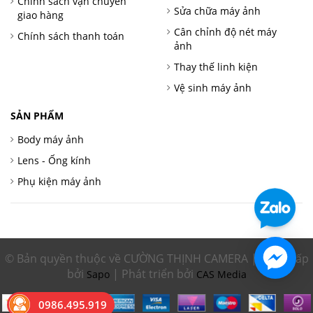
Chính sách vận chuyển
Sửa chữa máy ảnh
giao hàng
Cân chỉnh độ nét máy
Chính sách thanh toán
ảnh
Thay thế linh kiện
Vệ sinh máy ảnh
SẢN PHẨM
Body máy ảnh
Lens - Ống kính
Phụ kiện máy ảnh
© Bản quyền thuộc về CƯỜNG THỊNH CAMERA | Cung cấp
bởi
| Phát triển bởi
Sapo
CAS Media
0986.495.919