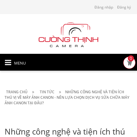
Đăng nhập
Đăng ký
0
MENU
TRANG CHỦ
TIN TỨC
NHỮNG CÔNG NGHỆ VÀ TIỆN ÍCH
THÚ VỊ VỀ MÁY ẢNH CANON - NÊN LỰA CHỌN DỊCH VỤ SỬA CHỮA MÁY
ẢNH CANON TẠI ĐÂU?
Những công nghệ và tiện ích thú