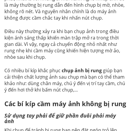
là máy thường bị rung dẫn đến hình chụp bị mờ, nhòe,
không rõ nét. Và nguyên nhân chính là do máy ảnh
không được cầm chắc tay khi nhấn nút chụp.
Điều này thường xảy ra khi bạn chụp ảnh trong điều
kiện ánh sáng thấp khiến màn trập mở ra trong thời
gian dài. Vì vậy, ngay cả chuyển động nhỏ nhất như
rung nhẹ khi cầm máy cũng khiến hiện tượng mờ ảo,
nhòe sau khi chụp.
Có nhiều bí kíp khắc phục
chụp ảnh bị rung
giúp bạn
cải thiện chất lượng ảnh sau chụp mà bạn có thể tham
khảo như: dùng chân máy, chú ý đến vị trí tay cầm, chú
ý đến hơi thở khi bấm nút chụp,...
Các bí kíp cầm máy ảnh không bị rung
Sử dụng tay phải để giữ phần đuôi phải máy
ảnh
Khi chụp để tránh bị rung bạn nên đặt ngón trỏ lên