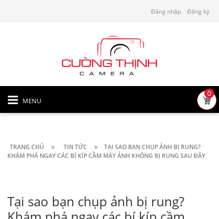
Đăng nhập
Đăng ký
0
MENU
TRANG CHỦ
TIN TỨC
TẠI SAO BẠN CHỤP ẢNH BỊ RUNG?
KHÁM PHÁ NGAY CÁC BÍ KÍP CẦM MÁY ẢNH KHÔNG BỊ RUNG SAU ĐÂY
Tại sao bạn chụp ảnh bị rung?
Khám phá ngay các bí kíp cầm