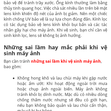
bảo vệ để tránh trầy xước. Ống kính thường làm bằng
thủy tinh quang học. Việc chà sát nhiều lần trên bề mặt
lens kính khiến độ nét của ảnh bị giảm. Nên một chiếc
kính chống UV bảo vệ là sự lựa chọn đúng đắn. Kính lọc
có tác dụng bảo vệ lens kính khỏi bụi bẩn và các tác
nhân gây hại cho máy ảnh. Khi vệ sinh, bạn chỉ cần vệ
sinh kính lọc, lens sẽ không bị ảnh hưởng.
Những sai lầm hay mắc phải khi vệ
sinh máy ảnh
Bạn cần tránh
những sai lầm khi vệ sinh máy ảnh
,
bao gồm:
Không hong khô và lau chùi máy khi gặp nước
hoặc ẩm ướt: Khi hoạt động ngoài trời mưa
hoặc chụp ảnh ngoài biển. Máy ảnh không
tránh khỏi bị dính nước. Mặc dù có nhiều dòng
chống thấm nước nhưng sẽ đều có giới hạn,
nếu bạn không bảo quản và lau chùi cẩn thận,
máy sẽ bị hư hỏng.