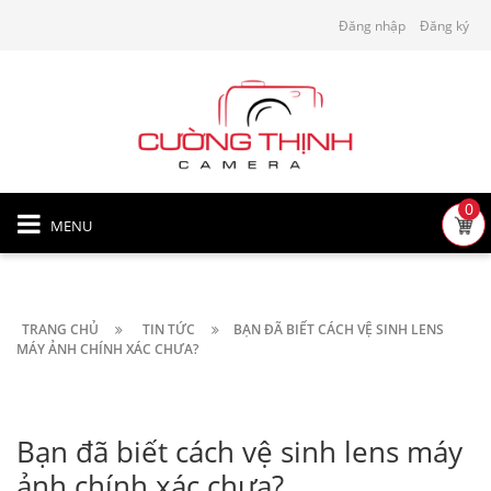
Đăng nhập
Đăng ký
0
MENU
TRANG CHỦ
TIN TỨC
BẠN ĐÃ BIẾT CÁCH VỆ SINH LENS
MÁY ẢNH CHÍNH XÁC CHƯA?
Bạn đã biết cách vệ sinh lens máy
ảnh chính xác chưa?