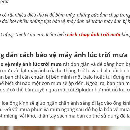
edia
 có rất nhiều điều thú vị để bấm máy, những bức ảnh chụp tron
à đòi hỏi nhiều những tips bảo vệ máy ảnh để tránh máy ảnh bị
 Cường Thịnh Camera đi tìm hiểu
cách chụp ảnh trời mưa
bằng
 dẫn cách bảo vệ máy ảnh lúc trời mưa
o vệ máy ảnh lúc trời mưa
rất đơn giản và dễ dàng hơn bạ
ời mưa và đặt máy ảnh của họ thẳng trở lại vào balo bởi họ 
ên bạn chỉ cần chuẩn bị bên mình một balo hoặc túi đựng 
hể biết khi nào một cơn mưa sẽ ập đến. Ngoài ra, bạn cần mộ
c sự có thể bắn xuyên qua một túi Ziplock như một nỗ lực 
 loa ống kính sẽ giúp ngăn chặn ánh sáng đi lạc vào ống kí
h. Đối với mưa phùn và mưa ngang sau đó họ là bảo vệ mư
t miếng vải khô, khăn tay sạch mà bạn có thể sử dụng để la