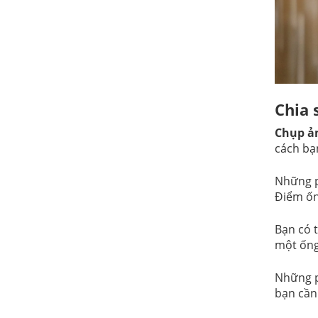
Chia 
Chụp ả
cách bạ
Những p
Điểm ốn
Bạn có 
một ống
Những p
bạn cần 