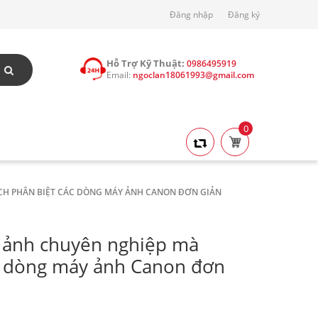
Đăng nhập
Đăng ký
Hỗ Trợ Kỹ Thuật:
0986495919
Email:
ngoclan18061993@gmail.com
0
CH PHÂN BIỆT CÁC DÒNG MÁY ẢNH CANON ĐƠN GIẢN
y ảnh chuyên nghiệp mà
ác dòng máy ảnh Canon đơn