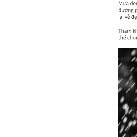
Mưa đem 
đường p
lại vẻ đ
Tham kh
thể chọ