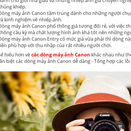
dành cho giới nhà giàu và những nhiếp ảnh gia chuyên nghiệ
khủng khiếp.
Dòng máy ảnh Canon tầm trung dành cho những người chụp tạ
và kinh nghiệm về nhiếp ảnh.
Dòng máy ảnh Canon phổ thông giá tương đối rẻ, với việc thi
không cầu kỳ mà chất lượng hình ảnh khá tốt nên những ngư
Dòng máy ảnh Canon Entry có mức giá vừa phải thì dòng này 
tiền phù hợp với thu nhập của rất nhiều người chơi.
hể hiểu hơn về
các dòng máy ảnh Canon
khác nhau như thế 
ân biệt các dòng máy ảnh Canon dễ dàng - Tổng hợp các lỗ