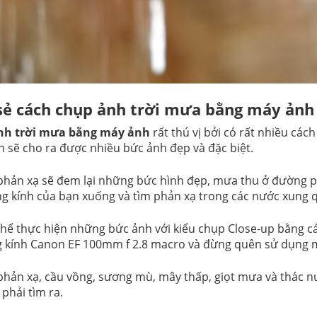
sẻ cách chụp ảnh trời mưa bằng máy ảnh
nh trời mưa bằng máy ảnh
rất thú vị bởi có rất nhiều các
n sẽ cho ra được nhiều bức ảnh đẹp và đặc biệt.
hản xạ sẽ đem lại những bức hình đẹp, mưa thu ở đường ph
g kính của bạn xuống và tìm phản xạ trong các nước xung 
thể thực hiện những bức ảnh với kiểu chụp Close-up bằng c
 kính Canon EF 100mm f 2.8 macro và đừng quên sử dụng 
hản xạ, cầu vồng, sương mù, mây thấp, giọt mưa và thác nư
phải tìm ra.