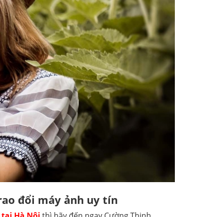
ao đổi máy ảnh uy tín
tại Hà Nội
thì hãy đến ngay Cường Thịnh