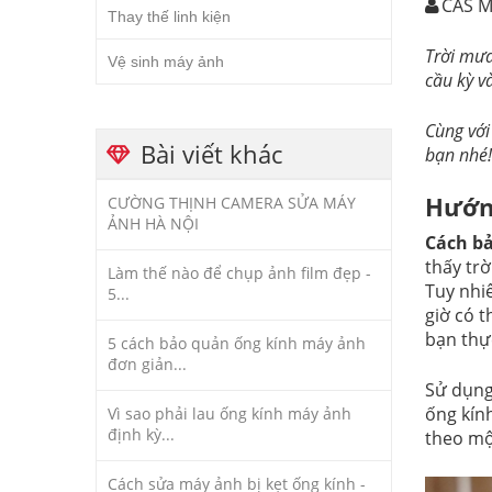
CAS M
Thay thế linh kiện
Trời mưa
Vệ sinh máy ảnh
cầu kỳ v
Cùng với
Bài viết khác
bạn nhé!
Hướng
CƯỜNG THỊNH CAMERA SỬA MÁY
ẢNH HÀ NỘI
Cách bả
thấy tr
Làm thế nào để chụp ảnh film đẹp -
Tuy nhi
5...
giờ có t
bạn thự
5 cách bảo quản ống kính máy ảnh
đơn giản...
Sử dụng
ống kín
Vì sao phải lau ống kính máy ảnh
định kỳ...
theo mộ
Cách sửa máy ảnh bị kẹt ống kính -