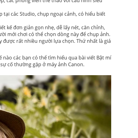
p, các phóng viên thể thao với cấu hình siêu
i các Studio, chụp ngoại cảnh, có hiểu biết
ết kế đơn giản gọn nhẹ, dễ lấy nét, căn chỉnh,
ời mới chơi có thể chọn dòng này để chụp ảnh.
được rất nhiều người lựa chọn. Thứ nhất là giá
nào các bạn có thể tìm hiểu qua bài viết Bật mí
i sự cố thường gặp ở máy ảnh Canon.