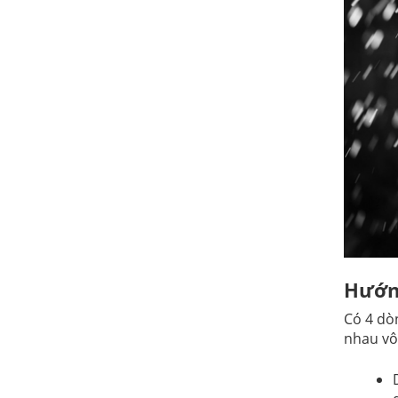
Hướng
Có 4 dò
nhau vô