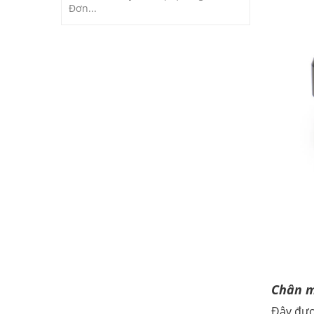
Đơn...
Chân 
Đây đượ