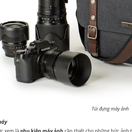
Túi đựng máy ảnh
máy
c xem là
phụ kiện máy ảnh
cần thiết cho những bức ảnh 