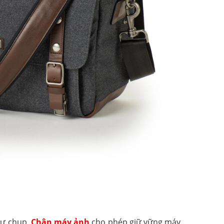
tự chụp.
Chân máy ảnh
cho phép giữ vững máy