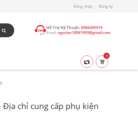
Đăng nhập
Đăng ký
Hỗ Trợ Kỹ Thuật:
0986495919
Email:
ngoclan18061993@gmail.com
0
AO
 Địa chỉ cung cấp phụ kiện