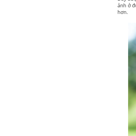
ảnh ở đ
hơn.