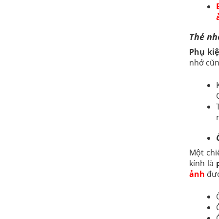
Thẻ nh
Phụ ki
nhớ cũn
Một chi
kính là
ảnh
đượ