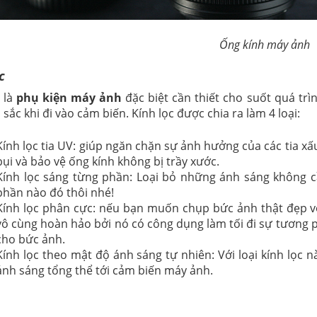
Ống kính máy ảnh
c
c là
phụ kiện máy ảnh
đặc biệt cần thiết cho suốt quá t
sắc khi đi vào cảm biến. Kính lọc được chia ra làm 4 loại:
Kính lọc tia UV: giúp ngăn chặn sự ảnh hưởng của các tia x
bụi và bảo vệ ống kính không bị trầy xước.
Kính lọc sáng từng phần: Loại bỏ những ánh sáng không c
phần nào đó thôi nhé!
Kính lọc phân cực: nếu bạn muốn chụp bức ảnh thật đẹp với
vô cùng hoàn hảo bởi nó có công dụng làm tối đi sự tương p
cho bức ảnh.
Kính lọc theo mật độ ánh sáng tự nhiên: Với loại kính lọc 
ánh sáng tổng thể tới cảm biến máy ảnh.