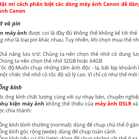
Bật mí cách phân biệt các dòng máy ảnh Canon dễ dàng
ảnh Canon
ớ và pin
ện máy ảnh
được coi là đầy đủ không thể không kể tới th
g như là loại pin khác nhau. Tuy nhiên, khi chọn mua thẻ nh
Khả năng lưu trữ: Chúng ta nên chọn thẻ nhớ có dung lư
Chúng ta nên chọn thẻ nhớ 32GB hoặc 64GB
Tốc độ:Muốn chụp những tấm ảnh độc - lạ, bắt kịp khoảnh k
một chiếc thẻ nhớ có tốc độ xử lý cao. Vì chỉ có như thế mớ
Ống kính
ếc ống kính chất lượng cùng với sự nhạy bén, chuyên nghiệ
phụ kiện máy ảnh
không thể thiếu của
máy ảnh DSLR
và
c chia thành:
Ống kính bình thường (normal): dùng để chụp chủ thể ở gần
Ống kính góc rộng (wide): dùng để chụp toàn cảnh
Ống kính tiêu cự dài (tele): dùng để chụp những vật thể ở xa.