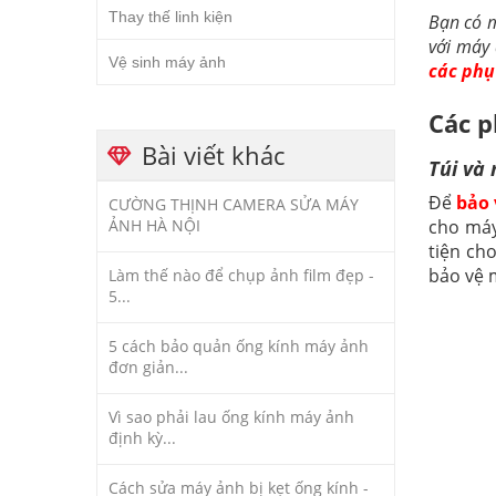
Thay thế linh kiện
Bạn có 
với máy
Vệ sinh máy ảnh
các phụ
Các p
Bài viết khác
Túi và
Để
bảo
CƯỜNG THỊNH CAMERA SỬA MÁY
ẢNH HÀ NỘI
cho máy
tiện ch
bảo vệ 
Làm thế nào để chụp ảnh film đẹp -
5...
5 cách bảo quản ống kính máy ảnh
đơn giản...
Vì sao phải lau ống kính máy ảnh
định kỳ...
Cách sửa máy ảnh bị kẹt ống kính -