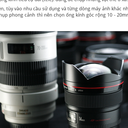
ên, tùy vào nhu cầu sử dụng và từng dòng máy ảnh khác nh
ụp phong cảnh thì nên chọn ống kính góc rộng 10 - 20m