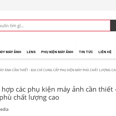
ODY MÁY ẢNH
LENS
PHỤ KIỆN MÁY ẢNH
TIN TỨC
LIÊN HỆ
ÁY ẢNH CẦN THIẾT - ĐỊA CHỈ CUNG CẤP PHỤ KIỆN MÁY PHÙ CHẤT LƯỢNG C
 hợp các phụ kiện máy ảnh cần thiết -
phù chất lượng cao
edia