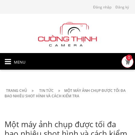
Đăng nhập
Đăng ký
0
MENU
TRANG CHỦ
TIN TỨC
MỘT MÁY ẢNH CHỤP ĐƯỢC TỐI ĐA
BAO NHIÊU SHOT HÌNH VÀ CÁCH KIỂM TRA
Một máy ảnh chụp được tối đa
bao nhiêu shot hình và cách kiểm