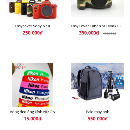
Easycover Sony A7 II
EasyCover Canon 5D Mark III / 5DS R / 5DS
250.000₫
350.000₫
400.000₫
Vòng đeo ống kính NIKON
Balo máy ảnh
15.000₫
550.000₫