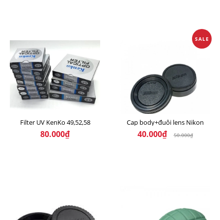
SALE
 PHOTO
Filter UV KenKo 49,52,58
Cap body+đuôi lens Nikon
80.000₫
40.000₫
50.000₫