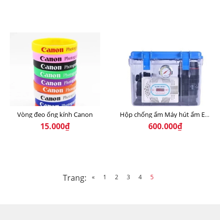
Vòng đeo ống kính Canon
Hộp chống ẩm Máy hút ẩm EIRMA (combo kèm máy hút ẩm)
15.000₫
600.000₫
Trang:
«
1
2
3
4
5