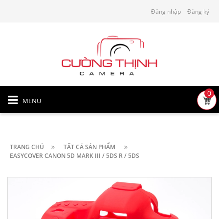
Đăng nhập
Đăng ký
0
MENU
TRANG CHỦ
TẤT CẢ SẢN PHẨM
EASYCOVER CANON 5D MARK III / 5DS R / 5DS