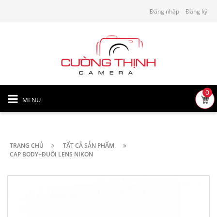
Đăng nhập
Đăng ký
0
MENU
TRANG CHỦ
TẤT CẢ SẢN PHẨM
CAP BODY+ĐUÔI LENS NIKON