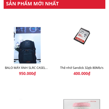
SẢN PHẨM MỚI NHẤT
Thẻ nhớ Sandick 32gb 80Mb/s
BALO MÁY ẢNH SLRC CASELOGIC 206 BLACK
950.000₫
400.000₫