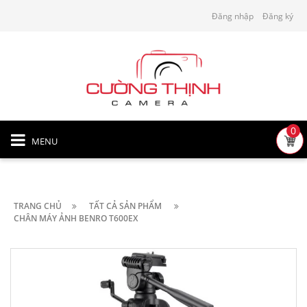
Đăng nhập
Đăng ký
0
MENU
TRANG CHỦ
TẤT CẢ SẢN PHẨM
CHÂN MÁY ẢNH BENRO T600EX