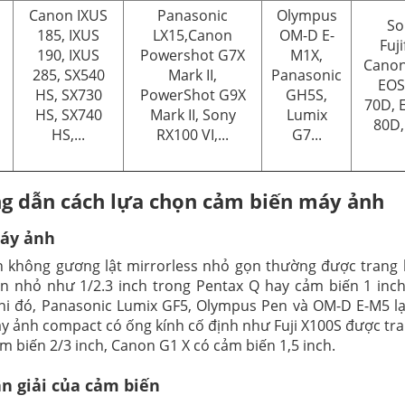
Canon IXUS
Panasonic
Olympus
So
185, IXUS
LX15,Canon
OM-D E-
Fuj
190, IXUS
Powershot G7X
M1X,
Canon
285, SX540
Mark II,
Panasonic
EOS
HS, SX730
PowerShot G9X
GH5S,
70D, 
HS, SX740
Mark II, Sony
Lumix
80D, 
HS,...
RX100 VI,...
G7...
 dẫn cách lựa chọn cảm biến máy ảnh
áy ảnh
 không gương lật mirrorless nhỏ gọn thường được trang b
n nhỏ như 1/2.3 inch trong Pentax Q hay cảm biến 1 inch
hi đó, Panasonic Lumix GF5, Olympus Pen và OM-D E-M5 lại
y ảnh compact có ống kính cố định như Fuji X100S được trang
ảm biến 2/3 inch, Canon G1 X có cảm biến 1,5 inch.
n giải của cảm biến