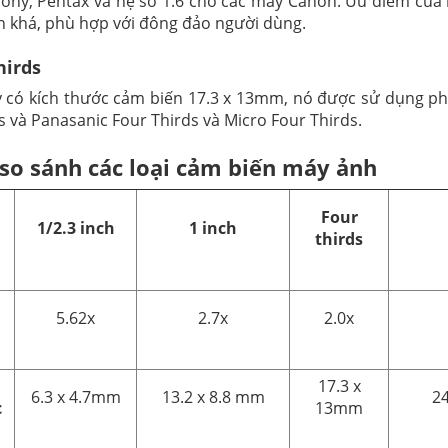
Sony, Pentax và hệ số 1.6 cho các máy Canon. Ưu điểm của l
h khá, phù hợp với đông đảo người dùng.
hirds
y có kích thước cảm biến 17.3 x 13mm, nó được sử dụng ph
 và Panasanic Four Thirds và Micro Four Thirds.
so sánh các loại cảm biến máy ảnh
Four
1/2.3 inch
1 inch
thirds
5.62x
2.7x
2.0x
17.3 x
6.3 x 4.7mm
13.2 x 8.8 mm
2
c
13mm