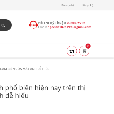
Đăng nhập
Đăng ký
Hỗ Trợ Kỹ Thuật:
0986495919
Email:
ngoclan18061993@gmail.com
0
 CẢM BIẾN CỦA MÁY ẢNH DỄ HIỂU
 phổ biến hiện nay trên thị
h dễ hiểu