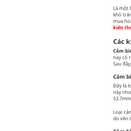
Là một 
khó trá
mua hoặ
kiến th
Các k
Cảm bi
nay có 
Sau đây
Cảm b
Đây là l
này như
53.7mm
Loại cảm
do vấn 