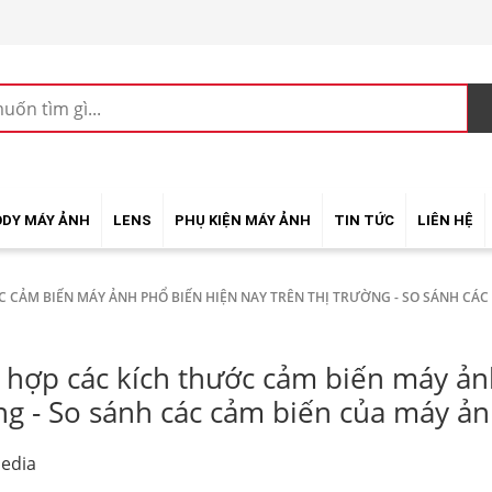
ODY MÁY ẢNH
LENS
PHỤ KIỆN MÁY ẢNH
TIN TỨC
LIÊN HỆ
 CẢM BIẾN MÁY ẢNH PHỔ BIẾN HIỆN NAY TRÊN THỊ TRƯỜNG - SO SÁNH CÁC
 hợp các kích thước cảm biến máy ảnh
ng - So sánh các cảm biến của máy ản
edia