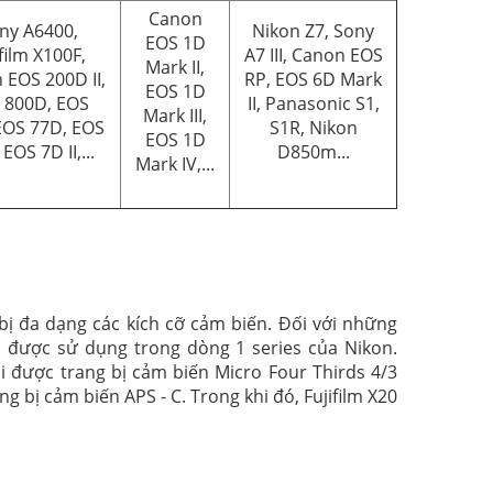
Canon
ny A6400,
Nikon Z7, Sony
EOS 1D
ifilm X100F,
A7 III, Canon EOS
Mark II,
 EOS 200D II,
RP, EOS 6D Mark
EOS 1D
 800D, EOS
II, Panasonic S1,
Mark III,
EOS 77D, EOS
S1R, Nikon
EOS 1D
EOS 7D II,...
D850m...
Mark IV,...
ị đa dạng các kích cỡ cảm biến. Đối với những
 được sử dụng trong dòng 1 series của Nikon.
 được trang bị cảm biến Micro Four Thirds 4/3
 bị cảm biến APS - C. Trong khi đó, Fujifilm X20