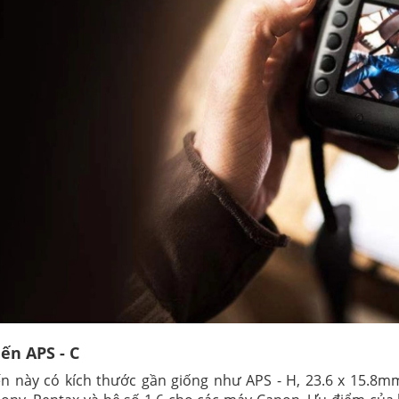
ến APS - C
n này có kích thước gần giống như APS - H, 23.6 x 15.8m