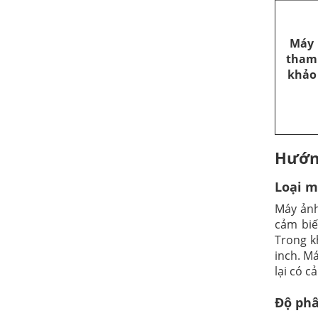
Máy
tham
khảo
Hướng
Loại m
Máy ảnh
cảm biế
Trong k
inch. Má
lại có c
Độ phâ