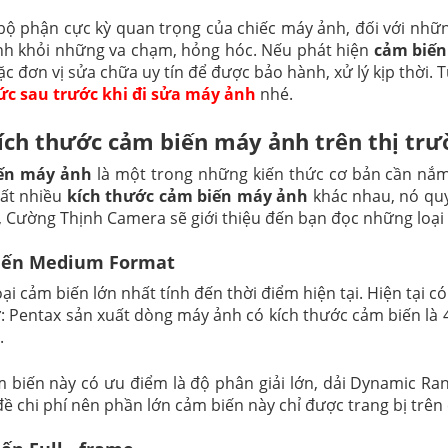
bộ phận cực kỳ quan trọng của chiếc máy ảnh, đối với nhữ
nh khỏi những va chạm, hỏng hóc. Nếu phát hiện
cảm biế
c đơn vị sửa chữa uy tín để được bảo hành, xử lý kịp thời. 
ức sau trước khi đi sửa máy ảnh
nhé.
ích thước cảm biến máy ảnh trên thị tr
ến máy ảnh
là một trong những kiến thức cơ bản cần nắm
rất nhiều
kích thước cảm biến máy ảnh
khác nhau, nó quy
, Cường Thịnh Camera sẽ giới thiệu đến bạn đọc những loại
iến Medium Format
oại cảm biến lớn nhất tính đến thời điểm hiện tại. Hiện tại
: Pentax sản xuất dòng máy ảnh có kích thước cảm biến là 
.
 biến này có ưu điểm là độ phân giải lớn, dải Dynamic Range
đề chi phí nên phần lớn cảm biến này chỉ được trang bị trê