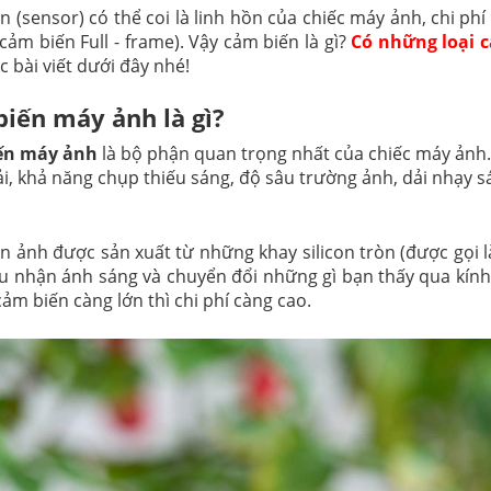
 (sensor) có thể coi là linh hồn của chiếc máy ảnh, chi phí
 cảm biến Full - frame). Vậy cảm biến là gì?
Có những loại 
 bài viết dưới đây nhé!
iến máy ảnh là gì?
ến máy ảnh
là bộ phận quan trọng nhất của chiếc máy ảnh. N
ải, khả năng chụp thiếu sáng, độ sâu trường ảnh, dải nhạy s
n ảnh được sản xuất từ những khay silicon tròn (được gọi l
u nhận ánh sáng và chuyển đổi những gì bạn thấy qua kín
ảm biến càng lớn thì chi phí càng cao.