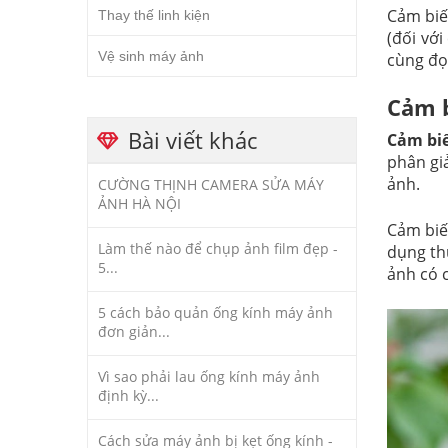
Cảm biến
Thay thế linh kiện
(đối với
Vệ sinh máy ảnh
cùng đọc
Cảm b
Bài viết khác
Cảm bi
phân gi
ảnh.
CƯỜNG THỊNH CAMERA SỬA MÁY
ẢNH HÀ NỘI
Cảm biế
Làm thế nào để chụp ảnh film đẹp -
dụng th
5...
ảnh có c
5 cách bảo quản ống kính máy ảnh
đơn giản...
Vì sao phải lau ống kính máy ảnh
định kỳ...
Cách sửa máy ảnh bị kẹt ống kính -