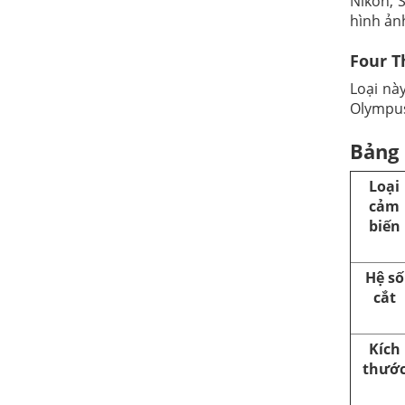
Nikon, 
hình ản
Four T
Loại nà
Olympus
Bảng 
Loại
cảm
biến
Hệ số
cắt
Kích
thướ