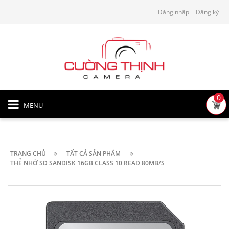
Đăng nhập
Đăng ký
0
MENU
TRANG CHỦ
TẤT CẢ SẢN PHẨM
THẺ NHỚ SD SANDISK 16GB CLASS 10 READ 80MB/S