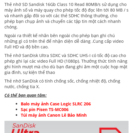
Thẻ nhớ SD Sandisk 16Gb Class 10 Read 80MB/s sử dụng cho
máy ảnh số và máy quay cho phép tốc độ đọc lên tới 80 MB / s
và nhanh gấp đôi so với các thẻ SDHC thông thường, cho
phép bạn chụp ảnh và chuyển các tập tin một cách nhanh
chóng.
Ngoài ra thiết kế nhãn bên ngoài cho phép bạn ghi chú
những gì có trên thẻ để nhận diện dễ dàng .Cung cấp video
Full HD và độ bền cao.
Thẻ nhớ SanDisk Ultra SDXC và SDHC UHS-I có tốc độ cao cho
phép ghi lại các video Full HD (1080p). Thưởng thức tính năng
ghi hình mượt mà cho dù bạn đang ghi âm một cuộc họp mặt
gia đình, sự kiện thể thao
Thẻ nhớ SanDisk có tính chống sốc, chống nhiệt độ, chống
nước, chống tia X.
Có thể bạn quan tâm:
Balo máy ảnh Case Logic SLRC 206
Sạc pin Pisen TS-MC006
Túi máy ảnh Canon Lê Bảo Minh