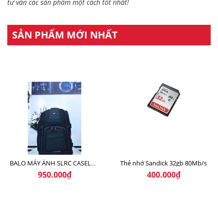
tư vấn các sản phẩm một cách tốt nhất!
SẢN PHẨM MỚI NHẤT
Thẻ nhớ Sandick 32gb 80Mb/s
BALO MÁY ẢNH SLRC CASELOGIC 206 BLACK
950.000₫
400.000₫