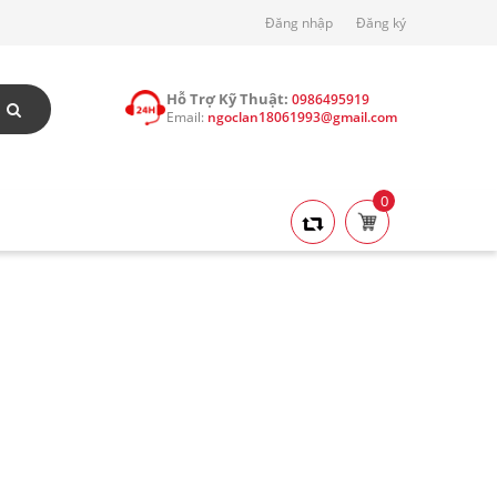
Đăng nhập
Đăng ký
Hỗ Trợ Kỹ Thuật:
0986495919
Email:
ngoclan18061993@gmail.com
0