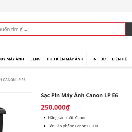
ODY MÁY ẢNH
LENS
PHỤ KIỆN MÁY ẢNH
TIN TỨC
LIÊN HỆ
H CANON LP E6
Sạc Pin Máy Ảnh Canon LP E6
250.000₫
Hãng sản xuất: Canon
Tên Sản phẩm: Canon LC-E6E