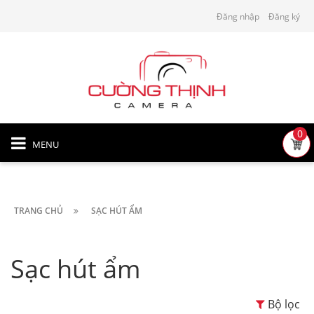
Đăng nhập
Đăng ký
0
MENU
TRANG CHỦ
SẠC HÚT ẨM
Sạc hút ẩm
Bộ lọc