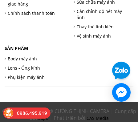
Sửa chữa máy ảnh
giao hàng
Cân chỉnh độ nét máy
Chính sách thanh toán
ảnh
Thay thế linh kiện
Vệ sinh máy ảnh
SẢN PHẨM
Body máy ảnh
Lens - Ống kính
Phụ kiện máy ảnh
© Bản quyền thuộc về CƯỜNG THỊNH CAMERA | Cung cấp
0986.495.919
bởi
| Phát triển bởi
Sapo
CAS Media