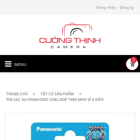
Đăng nhập
Đăng ký
0
MENU
TRANG CHỦ
TẤT CẢ SẢN PHẨM
PIN SẠC AA PANASONIC ENELOOP 1900 MAH VỈ 4 VIÊN