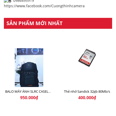
: 0986495919
https://www.facebook.com/Cuongthinhcamera
SẢN PHẨM MỚI NHẤT
Thẻ nhớ Sandick 32gb 80Mb/s
BALO MÁY ẢNH SLRC CASELOGIC 206 BLACK
950.000₫
400.000₫