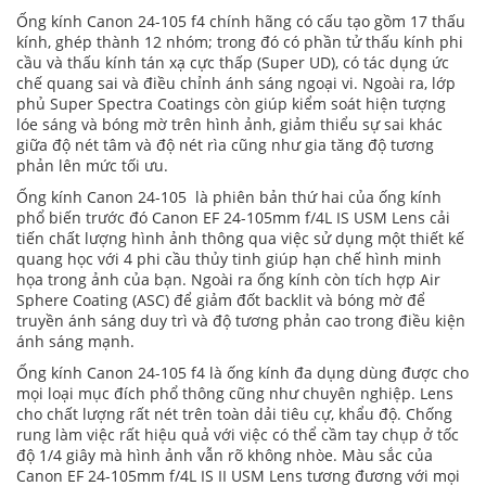
Ống kính Canon 24-105 f4 chính hãng có cấu tạo gồm 17 thấu
kính, ghép thành 12 nhóm; trong đó có phần tử thấu kính phi
cầu và thấu kính tán xạ cực thấp (Super UD), có tác dụng ức
chế quang sai và điều chỉnh ánh sáng ngoại vi. Ngoài ra, lớp
phủ Super Spectra Coatings còn giúp kiểm soát hiện tượng
lóe sáng và bóng mờ trên hình ảnh, giảm thiểu sự sai khác
giữa độ nét tâm và độ nét rìa cũng như gia tăng độ tương
phản lên mức tối ưu.
Ống kính Canon 24-105 là phiên bản thứ hai của ống kính
phổ biến trước đó Canon EF 24-105mm f/4L IS USM Lens cải
tiến chất lượng hình ảnh thông qua việc sử dụng một thiết kế
quang học với 4 phi cầu thủy tinh giúp hạn chế hình minh
họa trong ảnh của bạn. Ngoài ra ống kính còn tích hợp Air
Sphere Coating (ASC) để giảm đốt backlit và bóng mờ để
truyền ánh sáng duy trì và độ tương phản cao trong điều kiện
ánh sáng mạnh.
Ống kính Canon 24-105 f4 là ống kính đa dụng dùng được cho
mọi loại mục đích phổ thông cũng như chuyên nghiệp. Lens
cho chất lượng rất nét trên toàn dải tiêu cự, khẩu độ. Chống
rung làm việc rất hiệu quả với việc có thể cầm tay chụp ở tốc
độ 1/4 giây mà hình ảnh vẫn rõ không nhòe. Màu sắc của
Canon EF 24-105mm f/4L IS II USM Lens tương đương với mọi