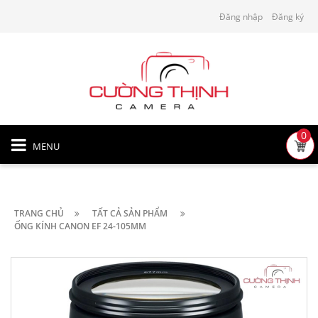
Đăng nhập
Đăng ký
0
MENU
TRANG CHỦ
TẤT CẢ SẢN PHẨM
ỐNG KÍNH CANON EF 24-105MM