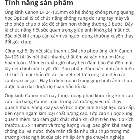
Tính năng sản phẩm
Ống kính Canon EF 24-105mm có hệ thống chống rung quang
học Optical IS có chức năng chống rung do rung tay máy và
cho phép chụp ở tốc độ chậm hơn thông thường 3 bước. Đây
là chức năng hết sức quan trọng giúp ảnh không bị mất nét,
đặc biệt khi chụp cận cảnh và người dùng thường xuyên thay
đổi góc chụp.
Công nghệ lấy nét siêu thanh USM cho phép ống kính Canon
24-105 f4 lấy nét thật nhanh, thật êm và gần như im lặng
hoàn toàn. Mô-men xoắn giữ nhạy bén đảm bảo đạt đến mức
lấy nét chính xác tuyệt đối. Sản phẩm đảm bảo hình ảnh luôn
chi tiết ở mọi khẩu độ và sắc nét nét từ trung tâm đến các
cạnh và các góc. Đây là điểm quan trọng giúp hình ảnh chụp
được luôn đạt được độ hoàn hảo tối đa.
Ống kính Canon mới này thuộc dòng phân khúc ống kính cao
cấp của hãng Canon , đặc trưng với đường viền đỏ chạy
quanh thân. Vòng xoay và vỏ bọc được làm từ vật liệu cao cấp,
bên cạnh ngàm kim loại chất lượng cao. Lớp cao su bọc xung
quanh mềm, tạo cảm giác chắc chắn khi cầm trên tay. Có kích
thước 83.5 x 118mm và trọng lượng 795g, bao gồm khả năng
chống bụi và nước, thỏa mãn tối đa nhu cầu chụp trong môi
trường khắc nghiệt của các nhiếp ảnh gia chuyên nghiệp.