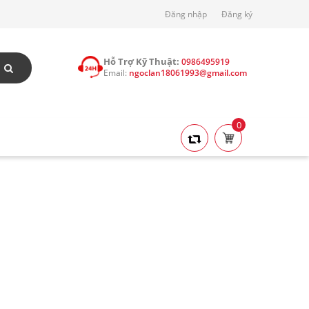
Đăng nhập
Đăng ký
Hỗ Trợ Kỹ Thuật:
0986495919
Email:
ngoclan18061993@gmail.com
0