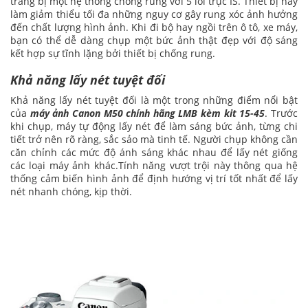
trang bị một hệ thống chống rung với 5 lõi trục IS. Thiết bị này
làm giảm thiểu tối đa những nguy cơ gây rung xóc ảnh hưởng
đến chất lượng hình ảnh. Khi đi bộ hay ngồi trên ô tô, xe máy,
bạn có thể dễ dàng chụp một bức ảnh thật đẹp với độ sáng
kết hợp sự tĩnh lặng bởi thiết bị chống rung.
Khả năng lấy nét tuyệt đối
Khả năng lấy nét tuyệt đối là một trong những điểm nổi bật
của
máy ảnh Canon M50 chính hãng LMB kèm kit 15-45
. Trước
khi chụp, máy tự động lấy nét để làm sáng bức ảnh, từng chi
tiết trở nên rõ ràng, sắc sảo mà tinh tế. Người chụp không cần
căn chỉnh các mức độ ánh sáng khác nhau để lấy nét giống
các loại máy ảnh khác.Tính năng vượt trội này thông qua hệ
thống cảm biến hình ảnh để định hướng vị trí tốt nhất để lấy
nét nhanh chóng, kịp thời.