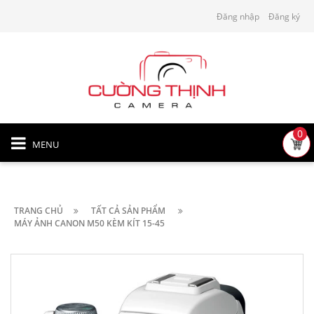
Đăng nhập
Đăng ký
0
MENU
TRANG CHỦ
TẤT CẢ SẢN PHẨM
MÁY ẢNH CANON M50 KÈM KÍT 15-45