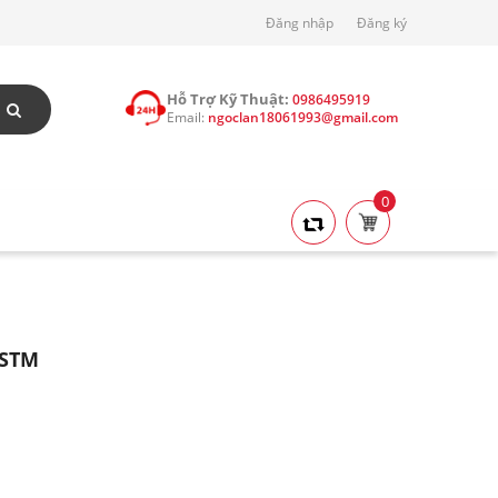
Đăng nhập
Đăng ký
Hỗ Trợ Kỹ Thuật:
0986495919
Email:
ngoclan18061993@gmail.com
0
 STM