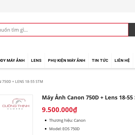
ODY MÁY ẢNH
LENS
PHỤ KIỆN MÁY ẢNH
TIN TỨC
LIÊN HỆ
750D + LENS 18-55 STM
Máy Ảnh Canon 750D + Lens 18-55
9.500.000₫
Thương hiệu: Canon
Model: EOS 750D