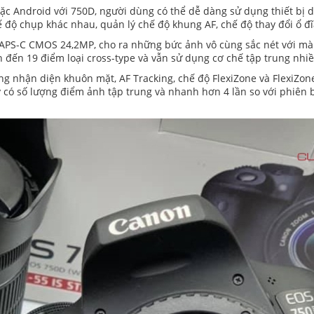
oặc Android với 750D, người dùng có thể dễ dàng sử dụng thiết bị
chụp khác nhau, quản lý chế độ khung AF, chế độ thay đổi ổ đĩa, 
PS-C CMOS 24,2MP, cho ra những bức ảnh vô cùng sắc nét với màu
ên đến 19 điểm loại cross-type và vẫn sử dụng cơ chế tập trung nhiề
ng nhận diện khuôn mặt, AF Tracking, chế độ FlexiZone và FlexiZon
y có số lượng điểm ảnh tập trung và nhanh hơn 4 lần so với phiên 