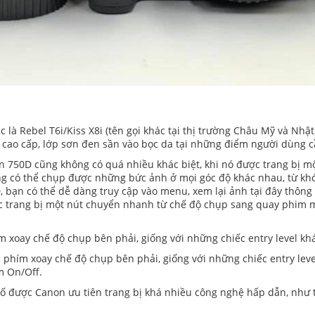
 là Rebel T6i/Kiss X8i (tên gọi khác tại thị trường Châu Mỹ và Nh
 cao cấp, lớp sơn đen sần vào bọc da tại những điểm người dùng c
non 750D cũng không có quá nhiều khác biệt, khi nó được trang bị m
ùng có thể chụp được những bức ảnh ở mọi góc độ khác nhau, từ khó
 bạn có thể dễ dàng truy cập vào menu, xem lại ảnh tại đây thông
c trang bị một nút chuyển nhanh từ chế độ chụp sang quay phim 
m xoay chế độ chụp bên phải, giống với những chiếc entry level kh
 phím xoay chế độ chụp bên phải, giống với những chiếc entry level
m On/Off.
 được Canon ưu tiên trang bị khá nhiều công nghệ hấp dẫn, như tí