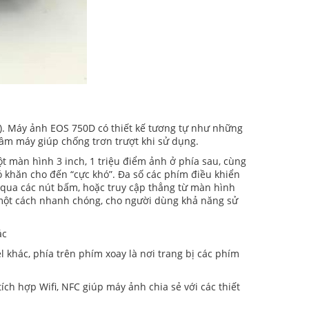
ật). Máy ảnh EOS 750D có thiết kế tương tự như những
ầm máy giúp chống trơn trượt khi sử dụng.
ột màn hình 3 inch, 1 triệu điểm ảnh ở phía sau, cùng
 khăn cho đến “cực khó”. Đa số các phím điều khiển
 qua các nút bấm, hoặc truy cập thẳng từ màn hình
một cách nhanh chóng, cho người dùng khả năng sử
ác
 khác, phía trên phím xoay là nơi trang bị các phím
ch hợp Wifi, NFC giúp máy ảnh chia sẻ với các thiết