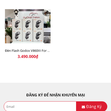
Đèn Flash Godox V860III For NIKON, SONY,CANON ( NEW )
3.490.000₫
ĐĂNG KÝ ĐỂ NHẬN KHUYẾN MẠI
Đăng Ký