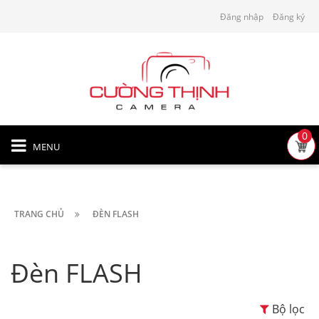
Đăng nhập
Đăng ký
0
MENU
TRANG CHỦ
ĐÈN FLASH
Đèn FLASH
Bộ lọc