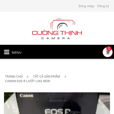
Đăng nhập
Đăng ký
0
MENU
TRANG CHỦ
TẤT CẢ SẢN PHẨM
CANON EOS R LƯỚT LIKE NEW