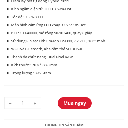
Điểm lấy nét tự động Hybrid: 5655
Kính ngắm điện tử OLED 3.69m-Dot
Tốc độ: 30 - 1/8000
Màn hình cảm ứng LCD xoay 3.15 "2.1m-Dot
ISO : 100-40000, mở rộng 50-102400, quay 8 giây
Sử dụng Pin sạc Lithium-Ion LP-E6N, 7.2 VDC, 1865 mAh
Wi-Fi và Bluetooth, Khe cắm thẻ SD UHS-II
Thanh đa chức năng, Dual Pixel RAW
Kích thước : 76.6 * 88.8 mm
Trọng lượng : 395 Gram
Mua ngay
THÔNG TIN SẢN PHẨM