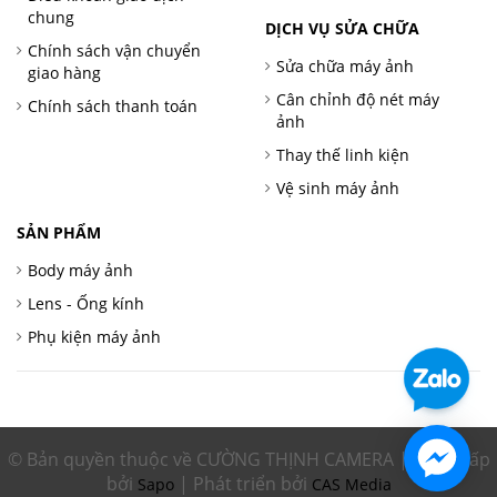
chung
DỊCH VỤ SỬA CHỮA
Chính sách vận chuyển
Sửa chữa máy ảnh
giao hàng
Cân chỉnh độ nét máy
Chính sách thanh toán
ảnh
Thay thế linh kiện
Vệ sinh máy ảnh
SẢN PHẨM
Body máy ảnh
Lens - Ống kính
Phụ kiện máy ảnh
© Bản quyền thuộc về CƯỜNG THỊNH CAMERA | Cung cấp
bởi
| Phát triển bởi
Sapo
CAS Media