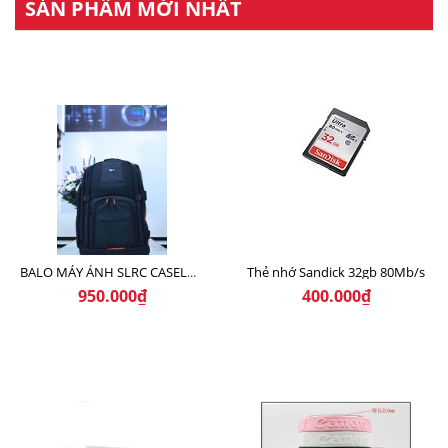
SẢN PHẨM MỚI NHẤT
Thẻ nhớ Sandick 32gb 80Mb/s
BALO MÁY ẢNH SLRC CASELOGIC 206 BLACK
950.000₫
400.000₫