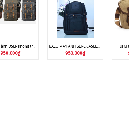
Túi Má
Balo máy ảnh DSLR không thấm nước
BALO MÁY ẢNH SLRC CASELOGIC 206 BLACK
950.000₫
950.000₫