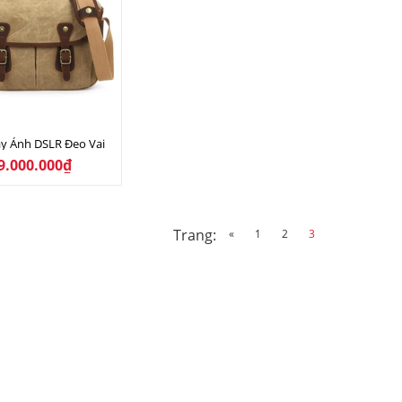
y Ảnh DSLR Đeo Vai
9.000.000₫
Trang:
«
1
2
3