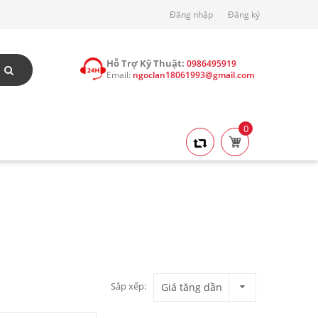
Đăng nhập
Đăng ký
Hỗ Trợ Kỹ Thuật:
0986495919
Email:
ngoclan18061993@gmail.com
0
Sắp xếp:
Giá tăng dần