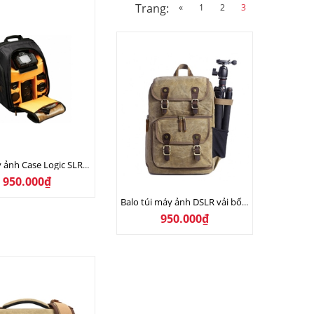
Trang:
«
1
2
3
Balo máy ảnh Case Logic SLRC 206
950.000₫
Balo túi máy ảnh DSLR vải bố chống nước
950.000₫