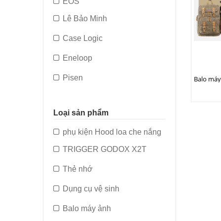
EOS
Lê Bảo Minh
Case Logic
Eneloop
Pisen
Canvas
Loại sản phẩm
crumpler
phụ kiện Hood loa che nắng
Sandick
TRIGGER GODOX X2T
Sony
Thẻ nhớ
lycra
Dụng cụ vệ sinh
SOMITA
Balo máy ảnh
Panasonic