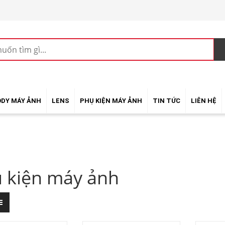
ODY MÁY ẢNH
LENS
PHỤ KIỆN MÁY ẢNH
TIN TỨC
LIÊN HỆ
 kiện máy ảnh