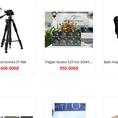
od Somita ST 666
Trigger Godox X2T For SONY, CANON, NIKON ( NEW )
600.000₫
950.000₫