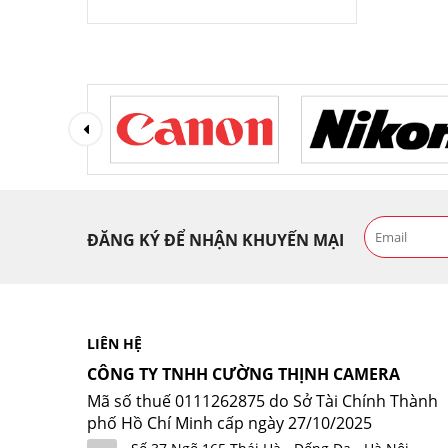
Pin sạc
kenko
Bộ sạc pin
Nikon
túi máy ảnh
Benro
Balo máy ảnh DSLR không thấm nước
Thương hiệu khác
BALO CRUMPLER JACKPACK FULL PHO
Canon
BALO MÁY ẢNH SLRC CASELOGIC 206 B
pinsen
ĐĂNG KÝ ĐỂ NHẬN KHUYẾN MẠI
thẻ nhớ sandick 16gb 80mb/s
Thẻ nhớ Sandick 32gb 80mb/s
Vòng cao su ống kính SONY
LIÊN HỆ
CÔNG TY TNHH CƯỜNG THỊNH CAMERA
Vòng cao su ống kính Canon
Mã số thuế 0111262875 do Sở Tài Chính Thành
Vòng đeo ống kinh NiKon
phố Hồ Chí Minh cấp ngày 27/10/2025